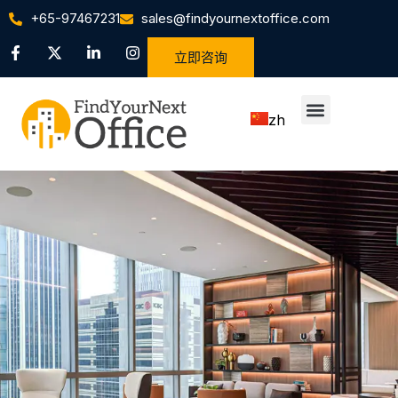
+65-97467231
sales@findyournextoffice.com
立即咨询
zh
en